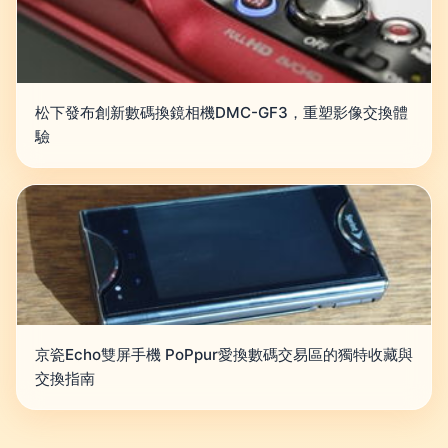
松下發布創新數碼換鏡相機DMC-GF3，重塑影像交換體
驗
京瓷Echo雙屏手機 PoPpur愛換數碼交易區的獨特收藏與
交換指南