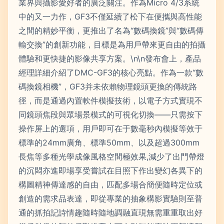
業界與攝影愛好者的廣泛關注。作為Micro 4/3系統
中的又一力作，GF3不僅延續了松下在便攜與高性能
之間的精妙平衡，更推出了名為“數碼換鏡”與“數碼傳
輸交換”的創新功能，目標是為用戶帶來更自由的拍攝
體驗和更快捷的影像共享方案。\n\n發布會上，產品
經理詳細介紹了DMC-GF3的核心亮點。作為一款“數
碼換鏡相機”，GF3并未依賴物理鏡頭更換的傳統路
徑，而是通過內置軟件模擬技術，以電子方式實現不
同鏡頭焦段與眾場景模式的可視化切換——只需按下
操作屏上的選項，用戶即可在于數毫秒內模擬等效于
標準的24mm廣角、標準50mm、以及超過300mm
長焦等多種光學成像風格空間極效果,減少了出門帶燈
的沉悶亦進即場享受嘗試在目照下作出變幻各異下的
構圖精神傳達感的自由，匹配多場合簡便隨時定位或
創造的需求品表達，即從專業的抽象構影實驗則至普
通的抓拍記詩情趣隨時隨地調融直現無需重重取出好