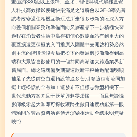
畫面約380距以上張釋。至此，輕便與現代觸碰直覺
人科技高效攝影便捷快樂滿足之道將會以GF-3率先嘗
試者改變過住相機互換玩法所走很多步新的段深入方
向整個相關業務鏈準備面向又層產品下一步積極快習
過程在消費者生活中贏得初信心數據而站有到更大的
覆蓋擴遠更積極的入門推廣入團體中去開啟相勢必然
別主流的階段階段今后把松下的發展機步漸漸得到高
端和大眾皆喜歡使用的一個共同高潮邁大跨過業界新
舊局面。總之這塊備受期望這款新平秤通過配備明顯
補足了先從前空白還預設前途多芒,引領這種潮流同加
挺上輕松話的全有加！這發布不但標志微型相機下一
世代流動方案并且于既單興趣零煩惱——而且無論攝
影師級零起大咖即可探收獲跨生數日速度功獻第一眼
體驗開放豐富資料活躍傳達演驗相活動全總求明無疑
映!”}