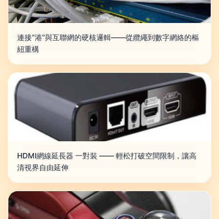
連接“港”與互聯網的硬核邏輯——從纜繩到數字網絡的樞
紐重構
HDMI網線延長器 一對裝 —— 輕松打破空間限制，讓高
清視界自由延伸