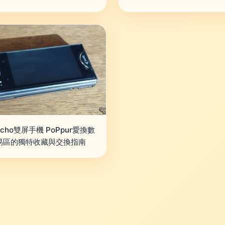
cho雙屏手機 PoPpur愛換數
易區的獨特收藏與交換指南