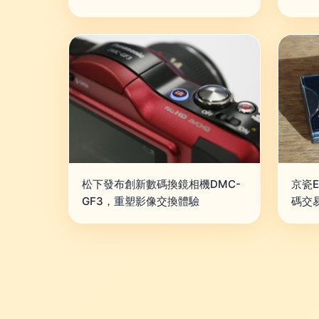
松下發布創新數碼換鏡相機DMC-
京瓷E
GF3，重塑影像交換體驗
碼交