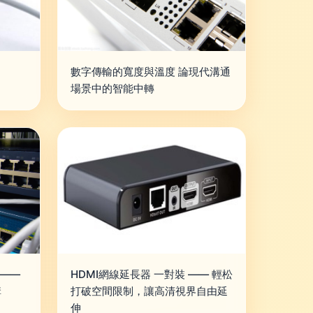
數字傳輸的寬度與溫度 論現代溝通
場景中的智能中轉
輯——
HDMI網線延長器 一對裝 —— 輕松
構
打破空間限制，讓高清視界自由延
伸