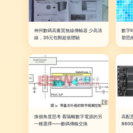
神州數碼高畫質無線傳輸器 少高清
數字時
線，35元包郵超值體驗
塑思
換個角度思考 看隔離數字電源的另
高配思
一種選擇——數碼傳輸交換
860