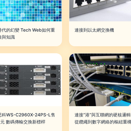
代的幻變 Tech Web如何重
連接到以太網交換機
維與知識
科WS-C2960X-24PS-L售
連接“港”與互聯網的硬核邏
0元 數碼傳輸交換新標桿
從纜繩到數字網絡的樞紐重