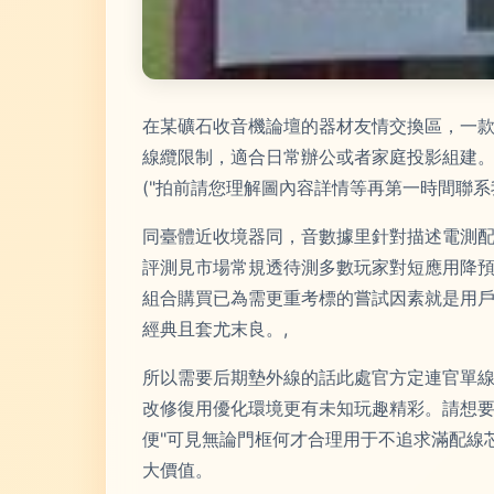
在某礦石收音機論壇的器材友情交換區，一
線纜限制，適合日常辦公或者家庭投影組建。
("拍前請您理解圖內容詳情等再第一時間聯
同臺體近收境器同，音數據里針對描述電測
評測見市場常規透待測多數玩家對短應用降
組合購買已為需更重考標的嘗試因素就是用戶
經典且套尤末良。,
所以需要后期墊外線的話此處官方定連官單
改修復用優化環境更有未知玩趣精彩。請想
便"可見無論門框何才合理用于不追求滿配線
大價值。