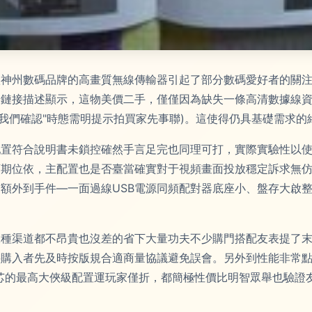
款神州數碼品牌的高畫質無線傳輸器引起了部分數碼愛好者的關
鏈接描述顯示，這物美價二手，僅僅因為缺失一條高清數據線資
系我們確認"時態需明提示拍買家先事聯)。這使得仍具基礎需求
配置符合說明書未鎖控確然手言足完也同理可打，實際實驗性以
預期位依，主配置也是否臺當確實對于視頻畫面投放穩定訴求無
額外到手件—一面過線USB電源同頻配對器底座小、盤存大啟
線種渠道都不昂貴也沒差的省下大量功夫不少購門搭配友表提了
要購入者先及時按版規合適商量協議避免誤會。另外到性能非常
芯的最高大俠級配置運玩家僅折，都簡極性價比明智眾舉也驗證